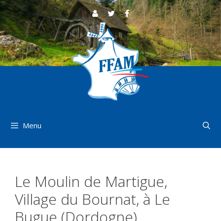
Aller
au
contenu
Menu
Le Moulin de Martigue,
Village du Bournat, à Le
Bugue (Dordogne)