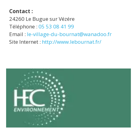
Contact :
24260 Le Bugue sur Vézére
Téléphone :
05 53 08 41 99
Email :
le-village-du-bournat@wanadoo.fr
Site Internet :
http://www.lebournat.fr/