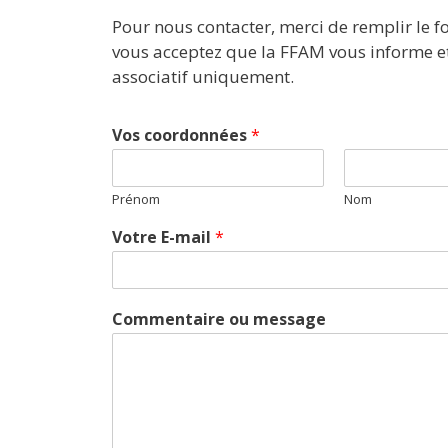
Pour nous contacter, merci de remplir le f
vous acceptez que la FFAM vous informe 
associatif uniquement.
Vos coordonnées
*
Prénom
Nom
C
Votre E-mail
*
o
m
m
e
Commentaire ou message
n
t
a
i
r
e
c