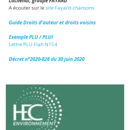
Lachenal, groupe FAYARD
A écouter sur le
site Fayard-chansons
Guide Droits d’auteur et droits voisins
Exemple PLU / PLUI
Lettre PLU Flah N154
Décret n°2020-828 du 30 juin 2020