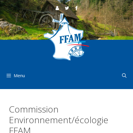
Aller
au
contenu
Menu
Commission
Environnement/écologie
FFAM