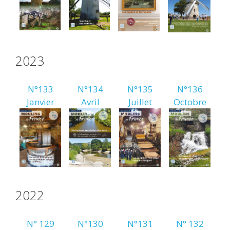
2023
N°133
N°134
N°135
N°136
Janvier
Avril
Juillet
Octobre
2022
N° 129
N°130
N°131
N° 132