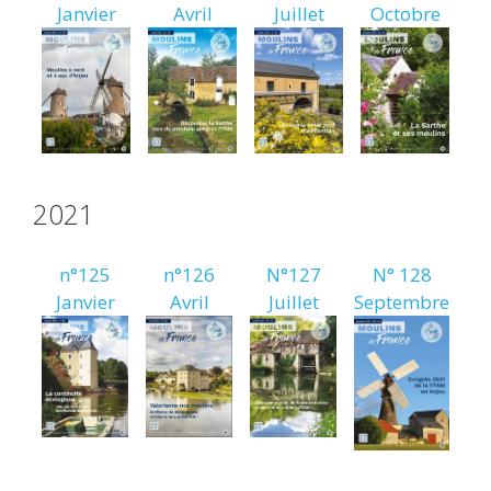
Janvier
Avril
Juillet
Octobre
2021
n°125
n°126
N°127
N° 128
Janvier
Avril
Juillet
Septembre