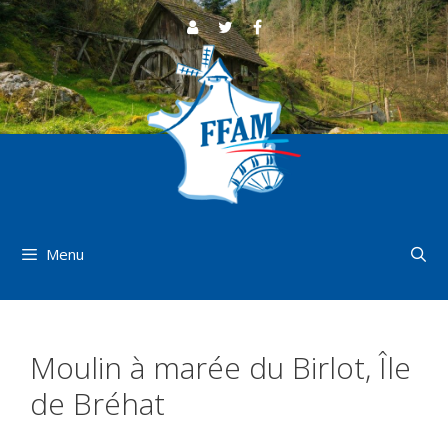
Aller
au
contenu
Menu
Moulin à marée du Birlot, Île
de Bréhat