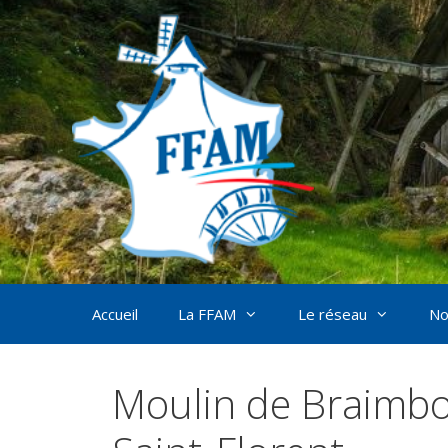
Aller
au
contenu
Accueil
La FFAM
Le réseau
No
Moulin de Braimbo