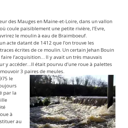
œur des Mauges en Maine-et-Loire, dans un vallon
ù coule paisiblement une petite rivière, l’Evre,
vrirez le moulin à eau de Braimboeuf.
 un acte datant de 1412 que l’on trouve les
traces écrites de ce moulin. Un certain Jehan Bouin
 faire l’acquisition… Il y avait un très mauvais
r y accéder…Il était pourvu d’une roue à palettes
t mouvoir 3 paires de meules.
975 le
oujours
é par la
lle
été
roue à
bstituer au