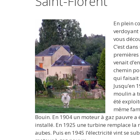
Saint-Florent
En plein c
verdoyant o
vous décou
C’est dans
premières 
venait d’en
chemin pou
qui faisai
Jusqu’en 1
moulin a t
été exploit
même fami
Bouin. En 1904 un moteur à gaz pauvre a 
installé. En 1925 une turbine remplace la 
aubes. Puis en 1945 l’électricité vint se su