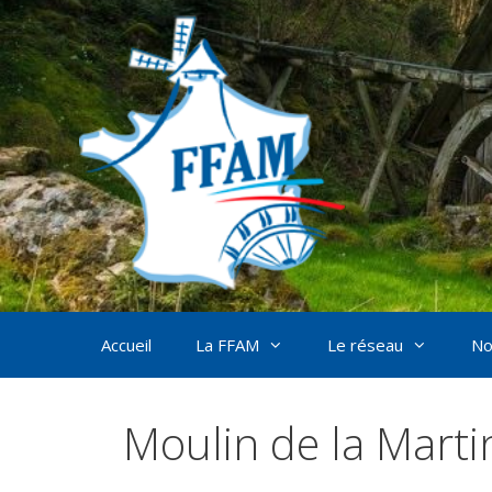
Aller
au
contenu
Accueil
La FFAM
Le réseau
No
Moulin de la Martin