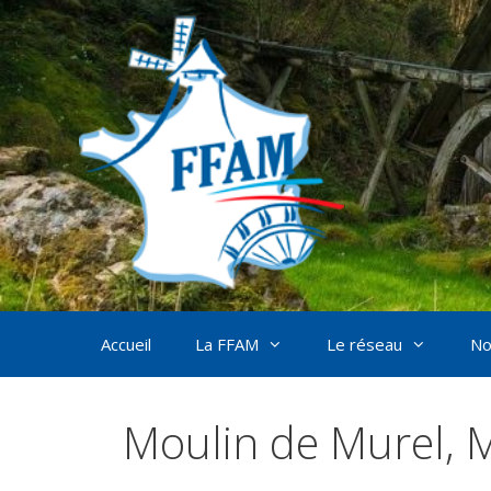
Aller
au
contenu
Accueil
La FFAM
Le réseau
No
Moulin de Murel, M