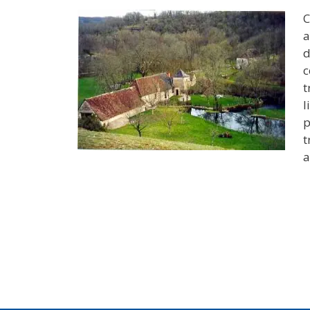
C
a
d
c
t
l
p
t
a