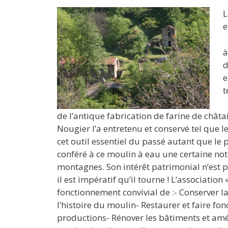
L
e
à
d
e
t
de l’antique fabrication de farine de châta
Nougier l’a entretenu et conservé tel que le
cet outil essentiel du passé autant que le 
conféré à ce moulin à eau une certaine noto
montagnes. Son intérêt patrimonial n’est 
il est impératif qu’il tourne ! L’associatio
fonctionnement convivial de :- Conserver l
l’histoire du moulin- Restaurer et faire fo
productions- Rénover les bâtiments et am