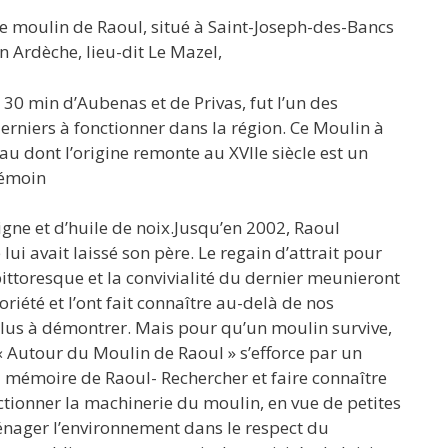
e moulin de Raoul, situé à Saint-Joseph-des-Bancs
n Ardèche, lieu-dit Le Mazel,
 30 min d’Aubenas et de Privas, fut l’un des
erniers à fonctionner dans la région. Ce Moulin à
au dont l’origine remonte au XVIIe siècle est un
émoin
igne et d’huile de noix.Jusqu’en 2002, Raoul
 lui avait laissé son père. Le regain d’attrait pour
pittoresque et la convivialité du dernier meunieront
riété et l’ont fait connaître au-delà de nos
plus à démontrer. Mais pour qu’un moulin survive,
n « Autour du Moulin de Raoul » s’efforce par un
a mémoire de Raoul- Rechercher et faire connaître
nctionner la machinerie du moulin, en vue de petites
énager l’environnement dans le respect du