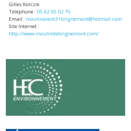
Gilles Korczik
Téléphone :
05 62 65 02 75
Email :
moulinavent31brignemont@hotmail.com
Site Internet :
http://www.moulindebrignemont.com/