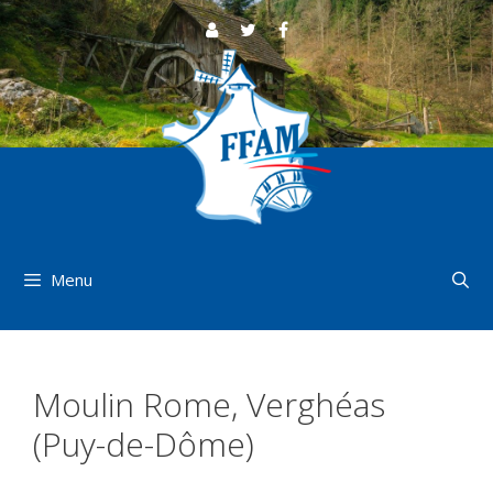
Aller
au
contenu
Menu
Moulin Rome, Verghéas
(Puy-de-Dôme)