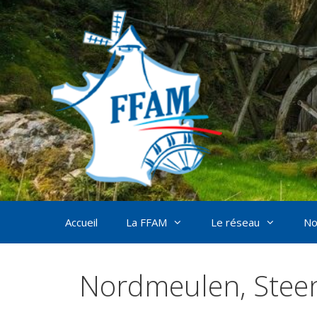
Aller
au
contenu
Accueil
La FFAM
Le réseau
No
Nordmeulen, Stee