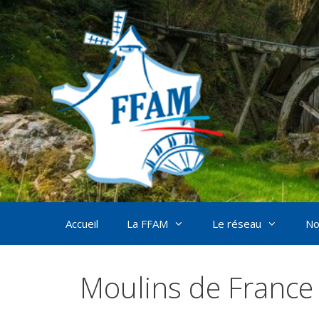
Aller
au
contenu
Accueil
La FFAM
Le réseau
No
Moulins de France 