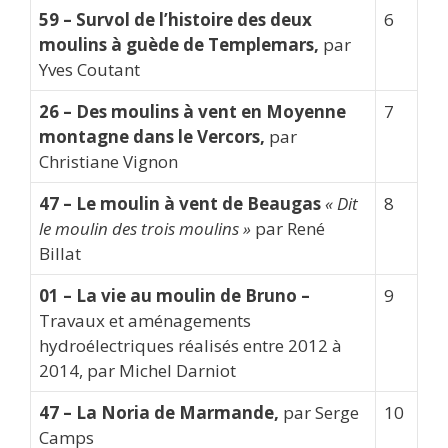
59 – Survol de l’histoire des deux
6
moulins à guède de Templemars,
par
Yves Coutant
26 – Des moulins à vent en Moyenne
7
montagne dans le Vercors,
par
Christiane Vignon
47 – Le moulin à vent de Beaugas
« Dit
8
le moulin des trois moulins »
par René
Billat
01 –
La vie au moulin de Bruno –
9
Travaux et aménagements
hydroélectriques réalisés entre 2012 à
2014, par Michel Darniot
47 – La Noria de Marmande,
par Serge
10
Camps