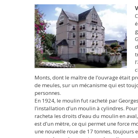
V
C
é
g
G
d
t
l
c
Monts, dont le maître de l’ouvrage était pr
de meules, sur un mécanisme qui est toujou
personnes.
En 1924, le moulin fut racheté par Georges
l’installation d’un moulin à cylindres. Pou
racheta les droits d’eau du moulin en aval,
est d’un mètre, ce qui permet une force mo
une nouvelle roue de 17 tonnes, toujours 