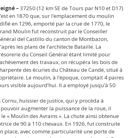
eigné –
37250 (12 km SE de Tours par N10 et D17)
’est en 1870 que, sur l’emplacement du moulin
difié en 1296, emporté par la crue de 1770, le
rand Moulin fut reconstruit par le Conseiller
énéral del Castillo du canton de Montbazon,
’après les plans de l’architecte Bataille. La
résorerie du Conseil Général étant limité pour
’achèvement des travaux, on récupéra les bois de
harpente des écuries du Château de Candé, situé à
opriétaire. Le moulin, à l’époque, comptait 4 paires
rs visible aujourd’hui. Il a employé jusqu’à 50
 Cornu, huissier de justice, qui y procéda à
r pouvoir augmenter la puissance de la roue, il
 le « Moulin des Avrains ». La chute ainsi obtenue
trice de 90 à 110 chevaux. En 1926, fut construite
en place, avec comme particularité une porte de