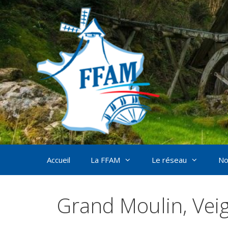
Aller
au
contenu
Accueil
La FFAM
Le réseau
No
Grand Moulin, Vei