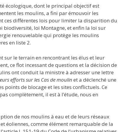
é écologique, dont le principal objectif est
mentent les moulins, a fini par émouvoir les
ces différentes lois pour limiter la disparition du
 biodiversité, loi Montagne, et enfin la loi sur
rgie renouvelable qui protège les moulins
res en liste 2.
sur le terrain en rencontrant les élus et leur
t, ce flot incessant de questions et la décision de
lins ont conduit la ministre à adresser une lettre
leurs efforts sur les Cas de moulin
et a déclenché une
 points de blocage et les sites conflictuels. Ce
 pas complètement, il est à l’étude, nous en
ription de nos moulins à eau et de leurs réseaux
t et éoliennes, comme élément remarquable de la
’article L 151-19 du Code de l’urbanisme relatives