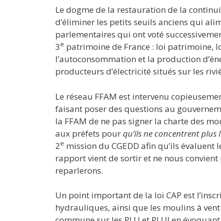
Le dogme de la restauration de la continuit
d’éliminer les petits seuils anciens qui ali
parlementaires qui ont voté successivement 
e
3
patrimoine de France : loi patrimoine, loi
l’autoconsommation et la production d’éne
producteurs d’électricité situés sur les riviè
Le réseau FFAM est intervenu copieusement 
faisant poser des questions au gouvernemen
la FFAM de ne pas signer la charte des mou
aux préfets pour
qu’ils ne concentrent plus 
e
2
mission du CGEDD afin qu’ils évaluent les
rapport vient de sortir et ne nous convient
reparlerons.
Un point important de la loi CAP est l’insc
hydrauliques, ainsi que les moulins à ven
commune sur les PLU et PLUI en évoquant l