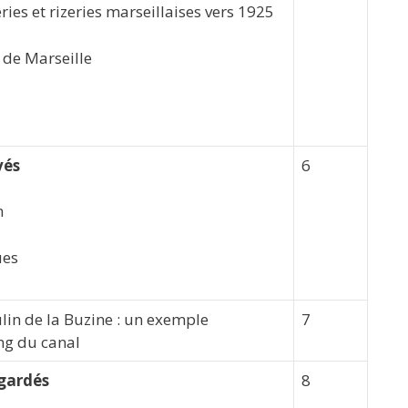
ies et rizeries marseillaises vers 1925
 de Marseille
vés
6
n
ues
in de la Buzine : un exemple
7
ong du canal
egardés
8