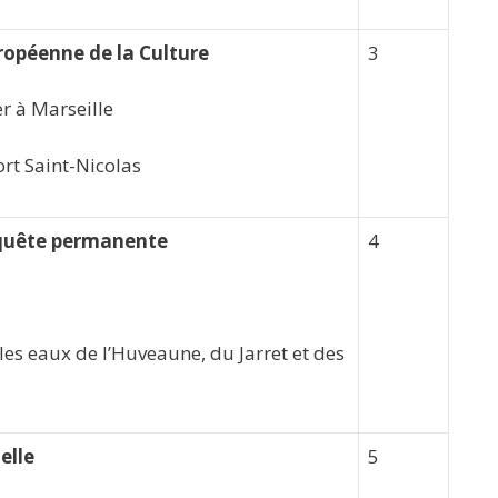
ropéenne de la Culture
3
r à Marseille
ort Saint-Nicolas
e quête permanente
4
 les eaux de l’Huveaune, du Jarret et des
elle
5